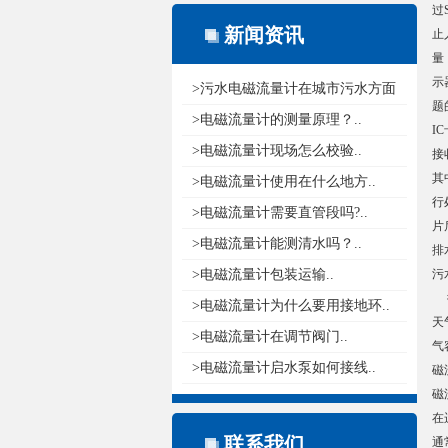
过
新闻资讯
止
量
示
>污水电磁流量计在城市污水方面
题
的应..
>电磁流量计的测量原理？..
I
>电磁流量计现场怎么校验..
接
其
>电磁流量计使用在什么地方..
行
>电磁流量计需要直管段吗?..
片
>电磁流量计能测清水吗？..
排
>电磁流量计包装运输..
污
衡
>电磁流量计为什么要用接地环..
天
>电磁流量计在调节阀门..
气
>电磁流量计启水泵如何接线..
磁
磁
在
联系我们
通