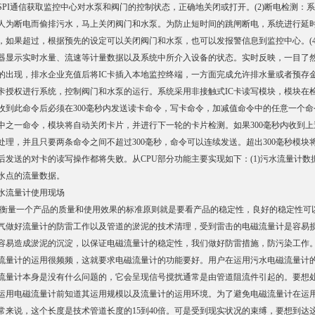
SPI通信获取监控中心对水泵和阀门的控制状态，正确地关闭或打开。(2)断电检测
人为断电而偷排污水，马上关闭阀门和水泵。为防止短时间的跳闸断电，系统进行延时
，如果超过，根据预先的设定可以关闭阀门和水泵，也可以发报警信息到监控中心。(4
器显示实时水量、流速等计量数据以及系统中所介入设备的状态。实时反映，一目了然
的出现，排水企业充值后将IC卡插入本地监控终端，一方面完成允许排水量或者预存
C卡授权进行系统，控制阀门和水泵的运行。系统采用非接触式IC卡读写模块，模块
收到此命令后必须在300毫秒内发送读卡命令，写卡命令，加减值命令中的任意一个命
中之一命令，模块将自动关闭卡片，并进行下一轮的卡片检测。如果300毫秒内收到
处理，并且只要两条命令之间不超过300毫秒，命令可以连续发送。超出300毫秒模
后发送的对卡的读写操作都将失败。从CPU部分功能主要实现如下：(1)污水流量计数
水点的流量数据。
水流量计使用现场
量一个产品的质量和使用效果的标准原则就是要看产品的稳定性，良好的稳定性可
气做好流量计的防雷工作以及管道的淤泥的技术清理，受到雷击的电磁流量计是容易
容易造成淤泥的沉淀，以保证电磁流量计的稳定性，我们做好防雷措施，防污染工作
流量计的运用很频频，这就要求电磁流量计的功能要好。用户在运用污水电磁流量计
流量计本身是没有什么问题的，它会呈现信号搅扰通常是由管道阻流件引起的。要想
运用电磁流量计前知道其运用规模以及流量计的运用环境。为了避免电磁流量计在运
常来说，这个长度是技术管道长度的15到40倍。可是受到现实状况的束缚，要想到达