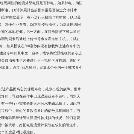
：系统周期性的检测外部电源是否掉电，如果掉电，为防
断电。(3)计算累计当前排水量是否超过允许排水
)实时数据显示：在不进行人机操作的时候，LCD显
，方便企业查看。(5)本地授权操作：为防止网络问
金额的本地存储，另一方面，在特殊情况下可以通过
在检测到刷卡后通过上传卡号命令发送给主机，主机在
令，如果模块在300毫秒内没有接收到上述命令中的
上述命令中的其中之一命令，模块将按照接收的命令进
块将会自动关闭卡片并进行下一轮的卡片检测。关闭卡
据采集：通过485总线排，采集水企业的一个或者多个
以让产品提高它的使用寿命，减少出现的故障。雨水
损坏的，导致在运作中出现误差或者不运行，雨水天
。有一些行业需求长期运用污水电磁流量计，因此电
的过程中，烦心的要数流量计的信号搅扰问题了，电
处理电磁流量计管道阻流件被搅扰的状况，我们需要
用中被扰动，好把电磁流量计安装在较长的管道中。
这个长度是对比艰难的。