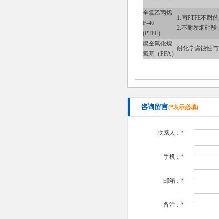
全氯乙丙烯
1.同PTFE不耐
F-46
2.不耐发烟硝酸
(PTFE)
聚全氟化烷
耐化学腐蚀性与F
氧基（PFA）
咨询留言
(*表示必填)
联系人：
*
手机：
*
邮箱：
*
备注：
*