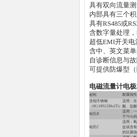
具有双向流量测
内部具有三个积
具有RS485或
含数字量处理，
超低EMI开关
含中、英文菜单
自诊断信息与故
可提供防爆型（
电磁流量计电极
耐腐蚀性
材料
含钼不锈钢
适用：生
（0Cr18N12Mo2Ti）
酸、盐酸
适用：一
哈氏B
于70％
适用：氧
哈氏C
盐或含有
的抗腐蚀