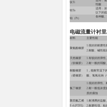
适用：氯
钛Ti
性酸
适用：浓
钽Ta
以下的硫
各种酸、
铂（Pt）
电磁流量计衬里
材料
主要性能
1.很好的耐磨性
聚氨酯橡胶
2.耐酸、碱性能
天然橡胶
1.有较好的弹性
（软橡胶）
2.耐一般的弱
耐酸橡胶
1，能耐常温下
（硬橡胶）
酸、氢氧化钠（
1.很好的弹性、
氯丁橡胶
2.耐一般低浓
质的腐蚀
聚四氟乙烯
1.耐沸腾的盐
F-4 (PTFE)
2.耐磨性强、粘